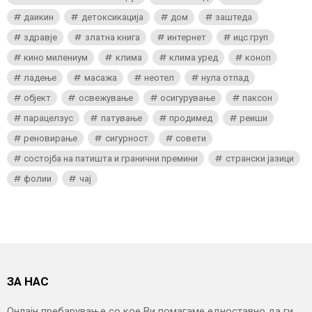
даикин
детоксикација
дом
заштеда
здравје
златна книга
интернет
ицс груп
кино милениум
клима
клима уред
коноп
ладење
масажа
неотел
нула отпад
објект
освежување
осигурување
паксон
парацелзус
патување
продимед
реиши
реновирање
сигурност
совети
состојба на патишта и гранични премини
странски јазици
фолии
чај
ЗА НАС
Онлајн пребарување со кое Ви помагаме едноставно да ги