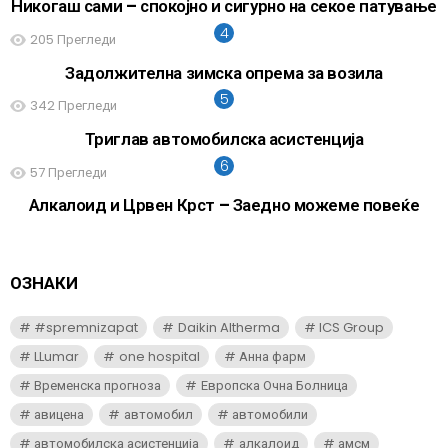
Никогаш сами – спокојно и сигурно на секое патување
205
Прегледи
Задолжителна зимска опрема за возила
342
Прегледи
Триглав автомобилска асистенција
57
Прегледи
Алкалоид и Црвен Крст – Заедно можеме повеќе
ОЗНАКИ
#spremnizapat
Daikin Altherma
ICS Group
LLumar
one hospital
Анна фарм
Временска прогноза
Европска Очна Болница
авицена
автомобил
автомобили
автомобилска асистенција
алкалоид
амсм