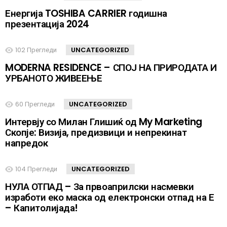
Енергија TOSHIBA CARRIER годишна
презентација 2024
102
Прегледи
UNCATEGORIZED
MODERNA RESIDENCE – СПОЈ НА ПРИРОДАТА И
УРБАНОТО ЖИВЕЕЊЕ
60
Прегледи
UNCATEGORIZED
Интервју со Милан Глишиќ од My Marketing
Скопје: Визија, предизвици и непрекинат
напредок
104
Прегледи
UNCATEGORIZED
НУЛА ОТПАД – За првоаприлски насмевки
изработи еко маска од електронски отпад на Е
– Капитолијада!