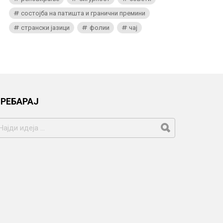
состојба на патишта и гранични премини
странски јазици
фолии
чај
РЕБАРАЈ
АРАЈ
А: