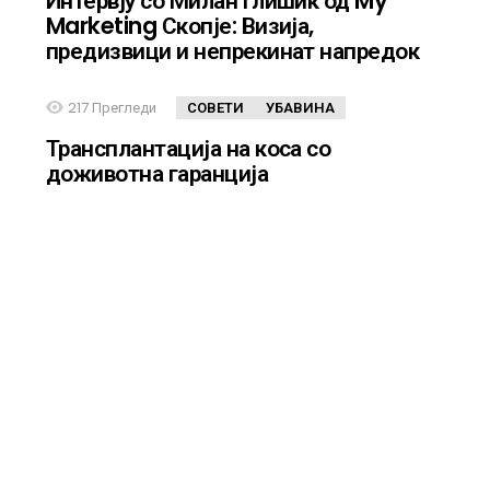
Интервју со Милан Глишиќ од My
Е
Marketing Скопје: Визија,
предизвици и непрекинат напредок
217
Прегледи
СОВЕТИ
УБАВИНА
Трансплантација на коса со
доживотна гаранција