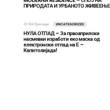
MODERNA RESIDENCE – СПОЈ НА
ПРИРОДАТА И УРБАНОТО ЖИВЕЕЊ
104
Прегледи
UNCATEGORIZED
НУЛА ОТПАД – За првоаприлски
насмевки изработи еко маска од
електронски отпад на Е –
Капитолијада!