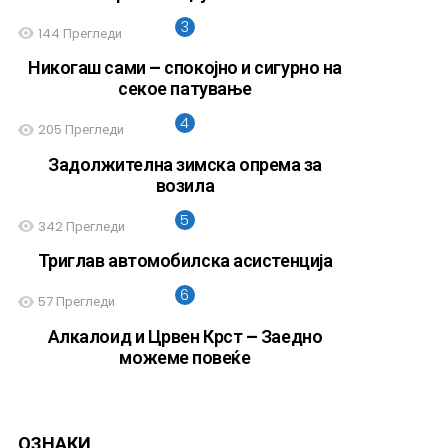
144
Прегледи
Никогаш сами – спокојно и сигурно на
секое патување
205
Прегледи
Задолжителна зимска опрема за
возила
342
Прегледи
Триглав автомобилска асистенција
57
Прегледи
Алкалоид и Црвен Крст – Заедно
можеме повеќе
ОЗНАКИ