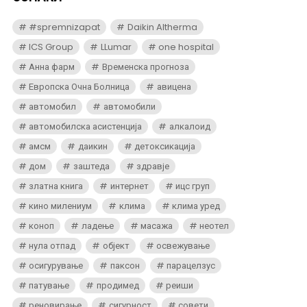
#spremnizapat
Daikin Altherma
ICS Group
LLumar
one hospital
Анна фарм
Временска прогноза
Европска Очна Болница
авицена
автомобил
автомобили
автомобилска асистенција
алкалоид
амсм
даикин
детоксикација
дом
заштеда
здравје
златна книга
интернет
ицс груп
кино милениум
клима
клима уред
коноп
ладење
масажа
неотел
нула отпад
објект
освежување
осигурување
паксон
парацелзус
патување
продимед
реиши
реновирање
сигурност
совети