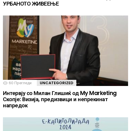
УРБАНОТО ЖИВЕЕЊЕ
60
Прегледи
UNCATEGORIZED
Интервју со Милан Глишиќ од My Marketing
Скопје: Визија, предизвици и непрекинат
напредок