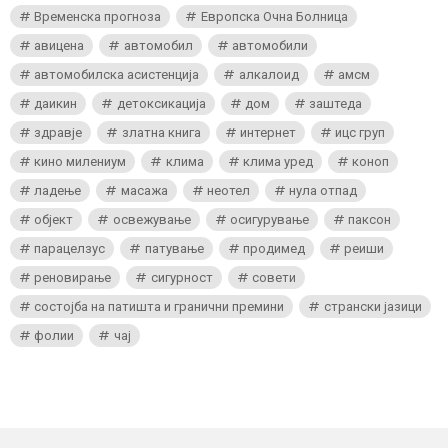
Временска прогноза
Европска Очна Болница
авицена
автомобил
автомобили
автомобилска асистенција
алкалоид
амсм
даикин
детоксикација
дом
заштеда
здравје
златна книга
интернет
ицс груп
кино милениум
клима
клима уред
коноп
ладење
масажа
неотел
нула отпад
објект
освежување
осигурување
паксон
парацелзус
патување
продимед
реиши
реновирање
сигурност
совети
состојба на патишта и гранични премини
странски јазици
фолии
чај