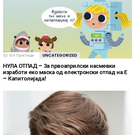
104
Прегледи
UNCATEGORIZED
НУЛА ОТПАД – За првоаприлски насмевки
изработи еко маска од електронски отпад на Е
– Капитолијада!