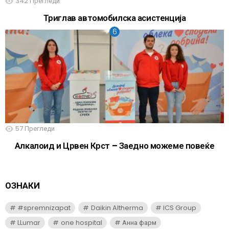
342
Прегледи
Триглав автомобилска асистенција
57
Прегледи
Алкалоид и Црвен Крст – Заедно можеме повеќе
ОЗНАКИ
#spremnizapat
Daikin Altherma
ICS Group
LLumar
one hospital
Анна фарм